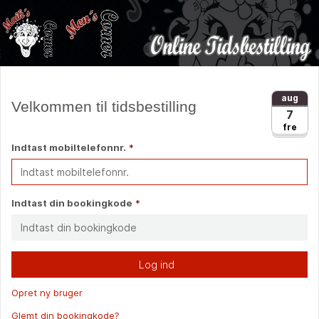
aug
Velkommen til tidsbestilling
7
fre
Indtast mobiltelefonnr.
*
Indtast din bookingkode
*
Log ind
Opret ny bruger
Glemt din bookingkode?